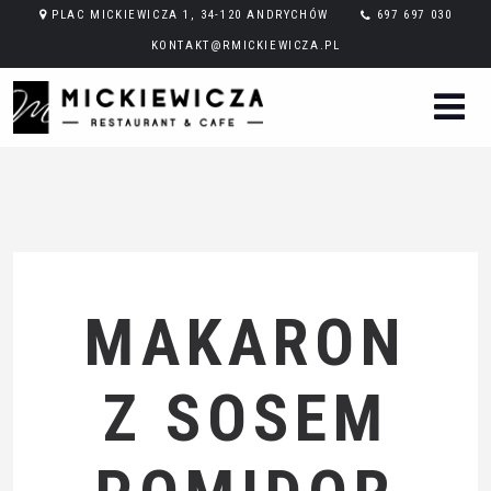
PLAC MICKIEWICZA 1, 34-120 ANDRYCHÓW
697 697 030
KONTAKT@RMICKIEWICZA.PL
MAKARON
Z SOSEM